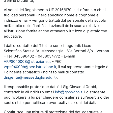
Gentile studente,
Ai sensi del Regolamento UE 2016/679, sei informato che i
tuoi dati personali – nello specifico nome e cognome e
indirizzo email - vengono trattati dal personale della scuola
nell’ambito delle finalità istituzionali della scuola relative
all'istruzione fornita anche attraverso l’utilizzo di piattaforme
educative.
I dati di contatto del Titolare sono i seguenti: Liceo
Scientifico Statale "A. Messedaglia – Via Bertoni 3/b – Verona
– Tel.
045596432 - 0458034772
– E-mail
VRPS04000B@istruzione.it
– PEC
vrps04000b@pec.istruzione.it
, il cui rappresentante legale è
il dirigente scolastico (indirizzo mail di contatto
dirigente@messedaglia.edu.it
).
Il responsabile protezione dati è il Sig.Giovanni Gobbi,
contattabile all’indirizzo email
. Lo studente
info@gobbidpo.it
può rivolgersi a lui per chiedere consulenza sull’esercizio dei
suoi diritti o per notificare eventuali violazioni dei dati.
Costituisce una misura di protezione dei dati adeguata la