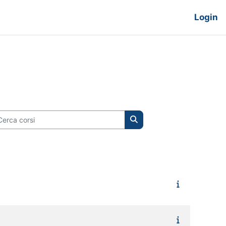
Login
rca corsi
Cerca corsi
siva