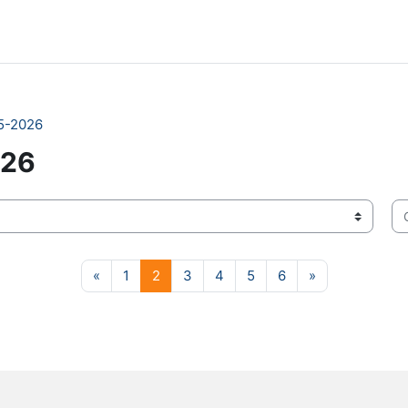
5-2026
026
Ce
Pagina precedente
Pagina 1
Pagina 2
Pagina 3
Pagina 4
Pagina 5
Pagina 6
Pagina succes
«
1
2
3
4
5
6
»