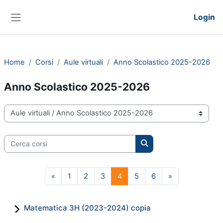
Vai al contenuto principale
Login
Pannello laterale
Home
Corsi
Aule virtuali
Anno Scolastico 2025-2026
Anno Scolastico 2025-2026
Categorie di corso
Cerca corsi
Cerca corsi
Pagina precedente
Pagina 1
Pagina 2
Pagina 3
Pagina 4
Pagina 5
Pagina 6
Pagina succes
«
1
2
3
4
5
6
»
Matematica 3H (2023-2024) copia