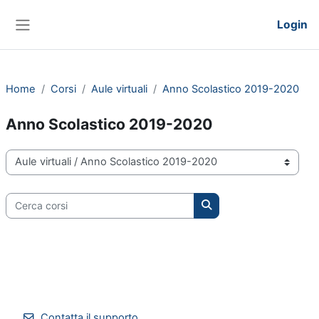
Vai al contenuto principale
Login
Pannello laterale
Home
Corsi
Aule virtuali
Anno Scolastico 2019-2020
Anno Scolastico 2019-2020
Categorie di corso
Cerca corsi
Cerca corsi
Contatta il supporto