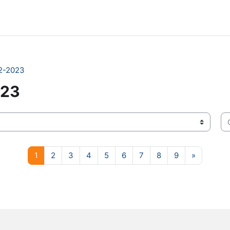
22-2023
023
Ce
Pagina 1
Pagina 2
Pagina 3
Pagina 4
Pagina 5
Pagina 6
Pagina 7
Pagina 8
Pagina 9
Pagina s
1
2
3
4
5
6
7
8
9
»