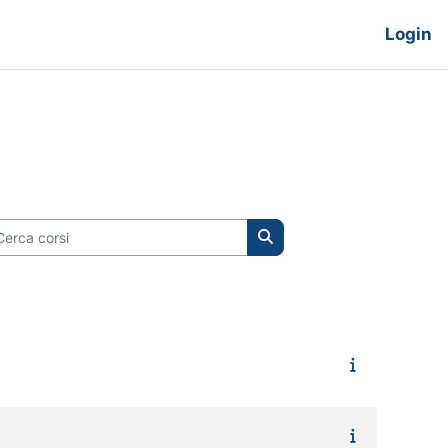
Login
rca corsi
Cerca corsi
uccessiva