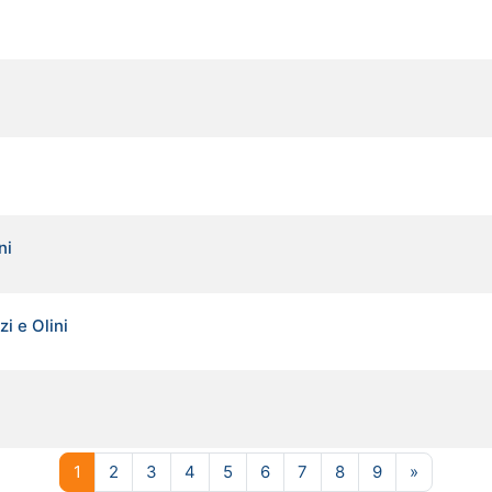
ni
zi e Olini
Pagina 1
Pagina 2
Pagina 3
Pagina 4
Pagina 5
Pagina 6
Pagina 7
Pagina 8
Pagina 9
Pagina s
1
2
3
4
5
6
7
8
9
»