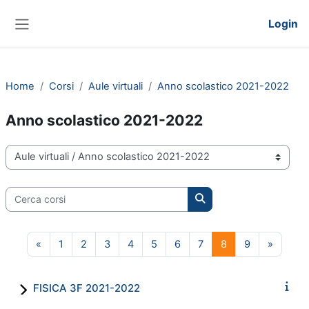
Vai al contenuto principale
Login
Pannello laterale
Home
Corsi
Aule virtuali
Anno scolastico 2021-2022
Anno scolastico 2021-2022
Categorie di corso
Cerca corsi
Cerca corsi
Pagina precedente
Pagina 1
Pagina 2
Pagina 3
Pagina 4
Pagina 5
Pagina 6
Pagina 7
Pagina 8
Pagina 9
Pagina 
«
1
2
3
4
5
6
7
8
9
»
FISICA 3F 2021-2022