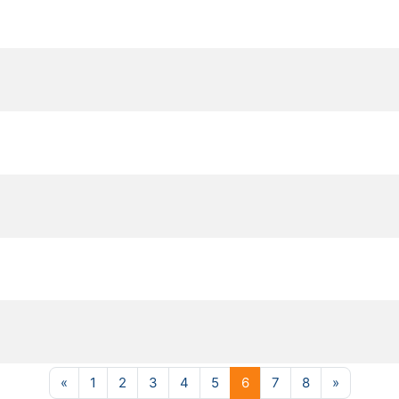
Pagina precedente
Pagina 1
Pagina 2
Pagina 3
Pagina 4
Pagina 5
Pagina 6
Pagina 7
Pagina 8
Pagina s
«
1
2
3
4
5
6
7
8
»