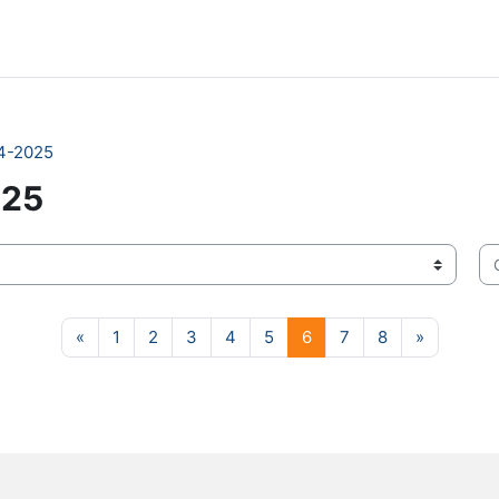
24-2025
025
Ce
Pagina precedente
Pagina 1
Pagina 2
Pagina 3
Pagina 4
Pagina 5
Pagina 6
Pagina 7
Pagina 8
Pagina s
«
1
2
3
4
5
6
7
8
»