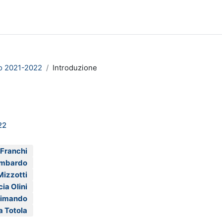
no 2021-2022
Introduzione
22
Franchi
ombardo
Mizzotti
ia Olini
limando
a Totola