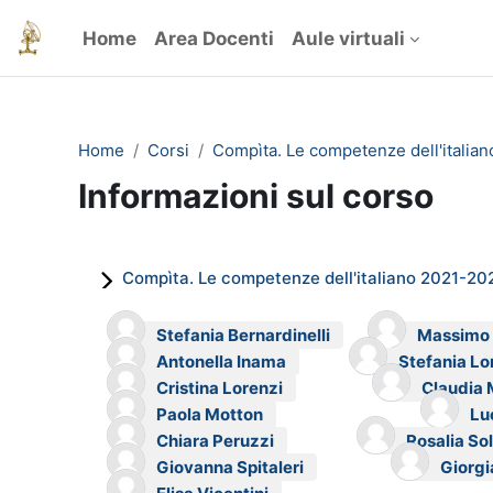
Vai al contenuto principale
Home
Area Docenti
Aule virtuali
Home
Corsi
Compìta. Le competenze dell'italia
Informazioni sul corso
Compìta. Le competenze dell'italiano 2021-20
Stefania Bernardinelli
Massimo 
Antonella Inama
Stefania L
Cristina Lorenzi
Claudia 
Paola Motton
Luc
Chiara Peruzzi
Rosalia So
Giovanna Spitaleri
Giorgi