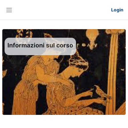
Vai al contenuto principale
Login
Pannello laterale
Informazioni sul corso